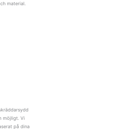
ch material.
n skräddarsydd
 möjligt. Vi
aserat på dina