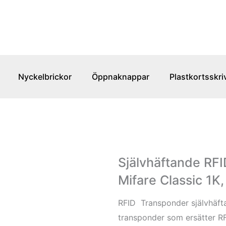
Nyckelbrickor
Öppnaknappar
Plastkortsskri
Självhäftande RFI
Mifare Classic 1
RFID Transponder självhäfta
transponder som ersätter RFI