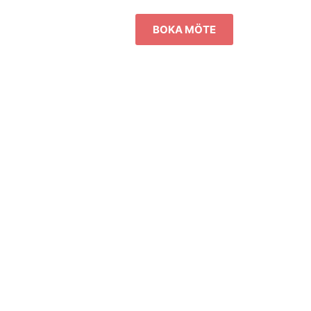
BOKA MÖTE
ärmad för
 samt Mifare Classic 4K.