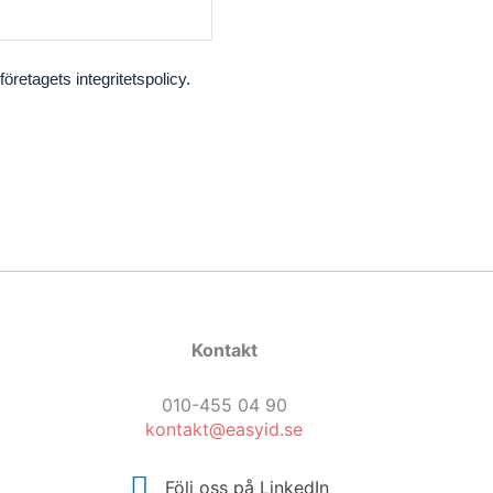
retagets integritetspolicy.
Kontakt
010-455 04 90
kontakt@easyid.se
Följ oss på LinkedIn