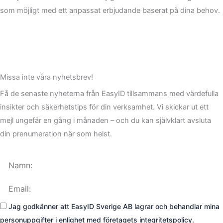
som möjligt med ett anpassat erbjudande baserat på dina behov.
Missa inte våra nyhetsbrev!
Få de senaste nyheterna från EasyID tillsammans med värdefulla
insikter och säkerhetstips för din verksamhet. Vi skickar ut ett
mejl ungefär en gång i månaden – och du kan självklart avsluta
din prenumeration när som helst.
Namn
Email
Godkännande
Jag godkänner att EasyID Sverige AB lagrar och behandlar mina
personuppgifter i enlighet med företagets integritetspolicy.