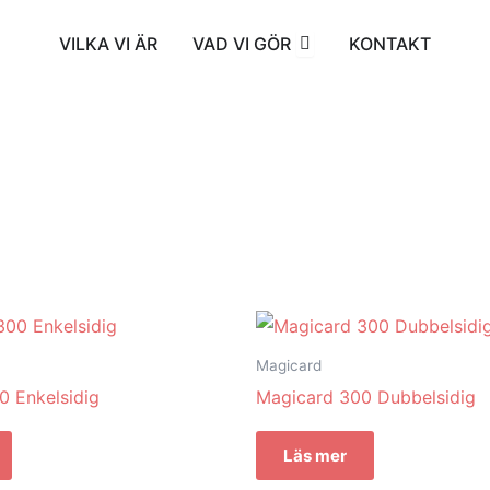
Öppna VAD VI GÖR
VILKA VI ÄR
VAD VI GÖR
KONTAKT
Magicard
0 Enkelsidig
Magicard 300 Dubbelsidig
Läs mer