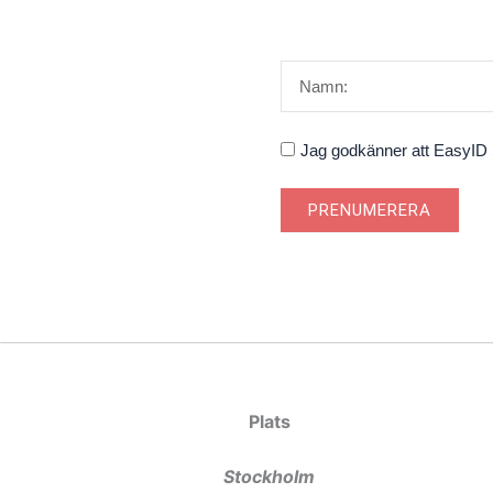
Namn
Godkännande
Jag godkänner att EasyID S
PRENUMERERA
Plats
Stockholm