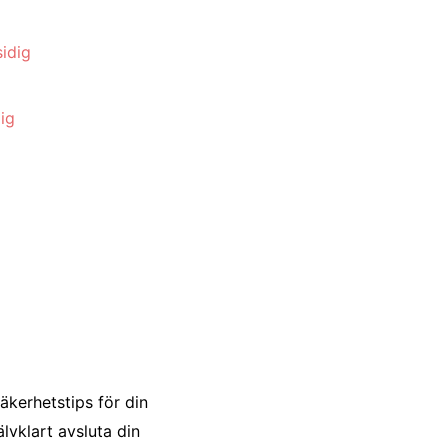
ig
äkerhetstips för din
lvklart avsluta din