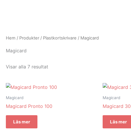
Hoppa
till
innehåll
Hem
/
Produkter
/
Plastkortskrivare
/ Magicard
Magicard
Visar alla 7 resultat
Magicard
Magicard
Magicard Pronto 100
Magicard 30
Läs mer
Läs mer