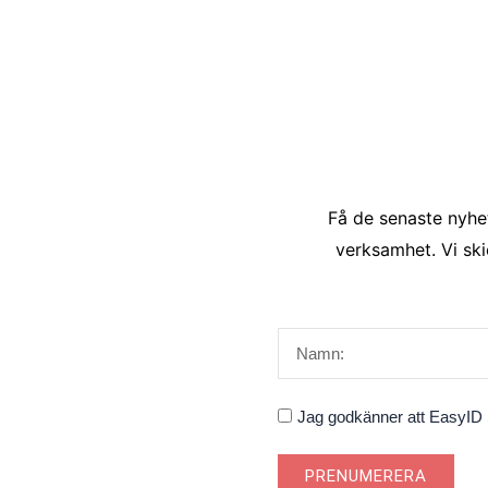
Få de senaste nyhet
verksamhet. Vi ski
Namn
Godkännande
Jag godkänner att EasyID S
PRENUMERERA