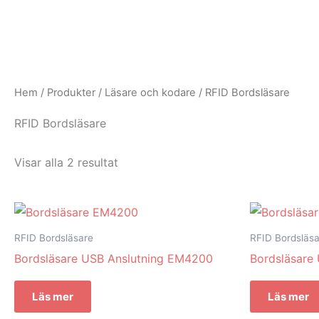
Hoppa
till
innehåll
Hem
/
Produkter
/
Läsare och kodare
/ RFID Bordsläsare
RFID Bordsläsare
Visar alla 2 resultat
RFID Bordsläsare
RFID Bordsläs
Bordsläsare USB Anslutning EM4200
Bordsläsare 
Läs mer
Läs mer