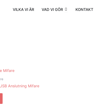
Öppna VAD VI GÖR
VILKA VI ÄR
VAD VI GÖR
KONTAKT
are
USB Anslutning Mifare