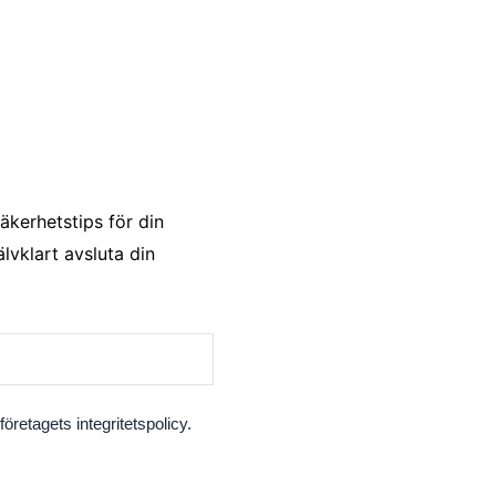
äkerhetstips för din
lvklart avsluta din
retagets integritetspolicy.