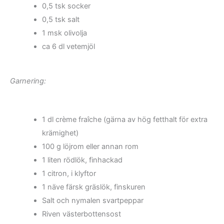
0,5 tsk socker
0,5 tsk salt
1 msk olivolja
ca 6 dl vetemjöl
Garnering:
1 dl crème fraîche (gärna av hög fetthalt för extra
krämighet)
100 g löjrom eller annan rom
1 liten rödlök, finhackad
1 citron, i klyftor
1 näve färsk gräslök, finskuren
Salt och nymalen svartpeppar
Riven västerbottensost