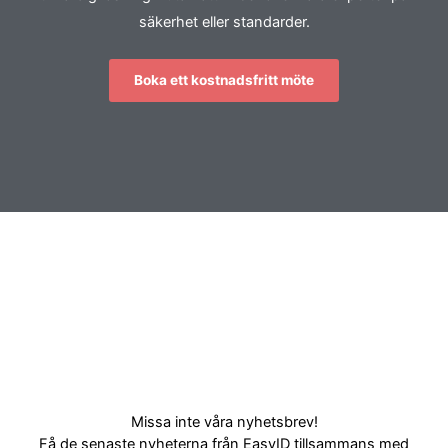
säkerhet eller standarder.
Boka ett kostnadsfritt möte
Missa inte våra nyhetsbrev!
Få de senaste nyheterna från EasyID tillsammans med