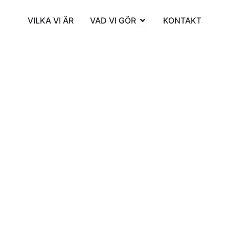
Öppna VAD VI GÖR
VILKA VI ÄR
VAD VI GÖR
KONTAKT
Thermo, Stående, 5
Behöver du fylla på material för ditt besökssystem?