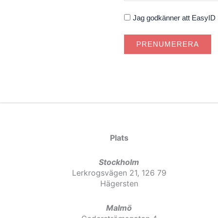
Godkännande
Jag godkänner att EasyID S
PRENUMERERA
Plats
Stockholm
Lerkrogsvägen 21, 126 79
Hägersten
Malmö