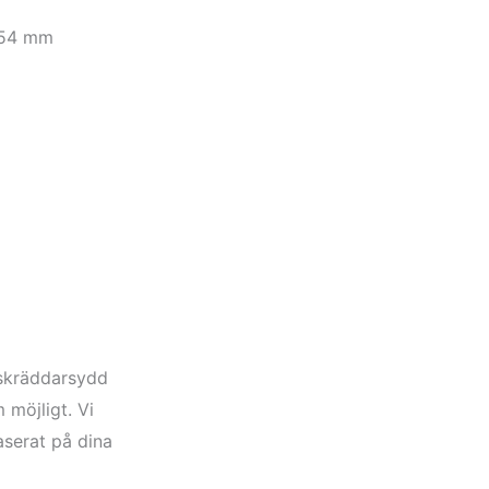
54 mm
n skräddarsydd
 möjligt. Vi
aserat på dina